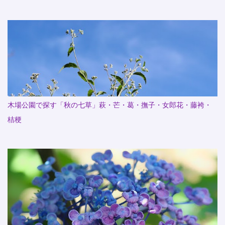
木場公園で探す「秋の七草」萩・芒・葛・撫子・女郎花・藤袴・
桔梗