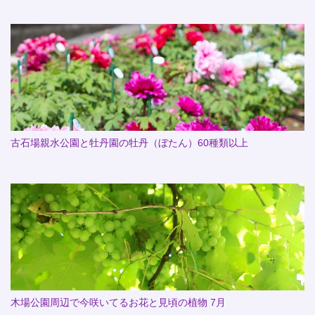
古石場親水公園と牡丹園の牡丹（ぼたん）60種類以上
木場公園周辺で今咲いてるお花と見頃の植物 7月