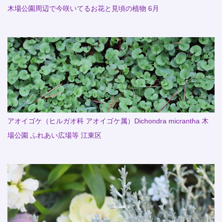
木場公園周辺で今咲いてるお花と見頃の植物 6月
アオイゴケ（ヒルガオ科 アオイゴケ属）Dichondra micrantha 木
場公園 ふれあい広場等 江東区