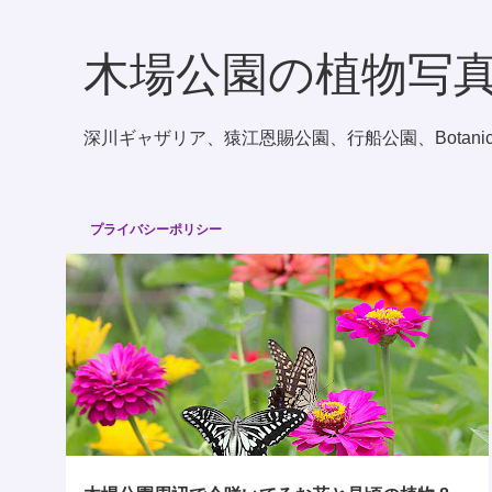
木場公園の植物写
深川ギャザリア、猿江恩賜公園、行船公園、Botanical Photo
プライバシーポリシー
木場公園で今咲いてるお花と見頃の植物
投
稿