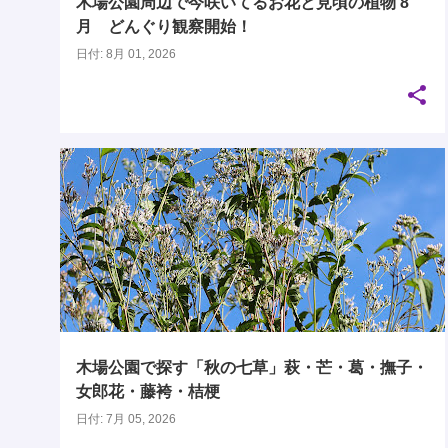
木場公園周辺で今咲いてるお花と見頃の植物 8
月 どんぐり観察開始！
日付:
8月 01, 2026
木場公園で探す「秋の七草」萩・芒・葛・撫子・
女郎花・藤袴・桔梗
日付:
7月 05, 2026