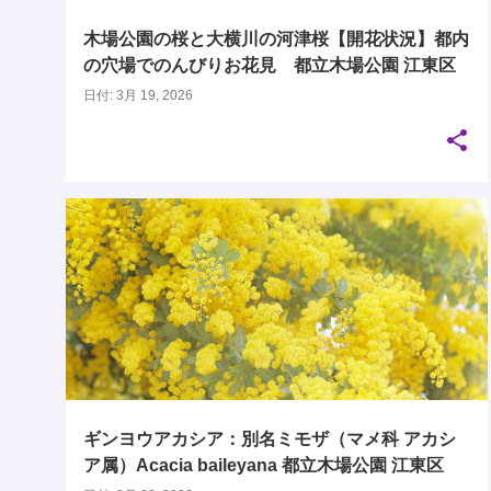
木場公園の桜と大横川の河津桜【開花状況】都内
の穴場でのんびりお花見 都立木場公園 江東区
日付:
3月 19, 2026
ギンヨウアカシア：別名ミモザ（マメ科 アカシ
ア属）Acacia baileyana 都立木場公園 江東区