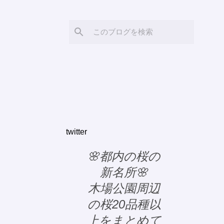
twitter
🌸都内の桜の
新名所🌸
木場公園周辺
の桜20品種以
上をまとめて