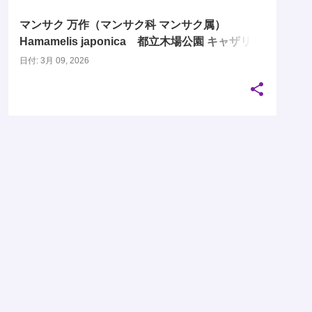
マンサク 万作（マンサク科 マンサク属）
Hamamelis japonica 都立木場公園 キャザリア
ビオガーデン 江東区
日付:
3月 09, 2026