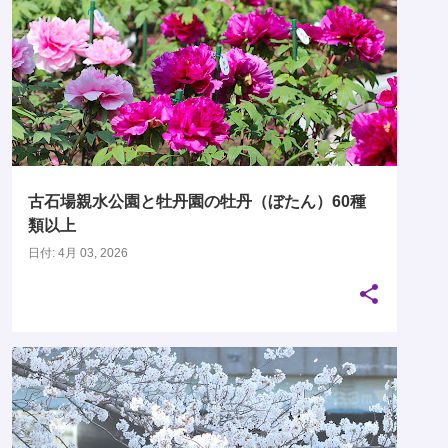
04月
ボタン科
牡丹園
古石場親水公園
古石場親水公園と牡丹園の牡丹（ぼたん）60種
類以上
日付:
4月 03, 2026
サクラ属