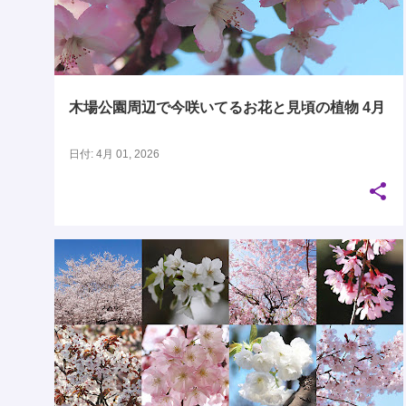
木場公園周辺で今咲いてるお花と見頃の植物 4月
日付:
4月 01, 2026
01月
02月
03月
04月
サクラ属
バラ科
桜
木場公園
+