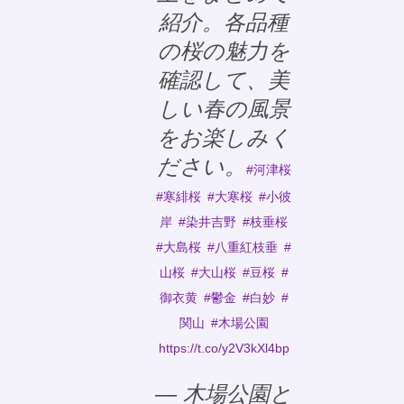
紹介。各品種
の桜の魅力を
確認して、美
しい春の風景
をお楽しみく
ださい。
#河津桜
#寒緋桜
#大寒桜
#小彼
岸
#染井吉野
#枝垂桜
#大島桜
#八重紅枝垂
#
山桜
#大山桜
#豆桜
#
御衣黄
#鬱金
#白妙
#
関山
#木場公園
https://t.co/y2V3kXl4bp
— 木場公園と