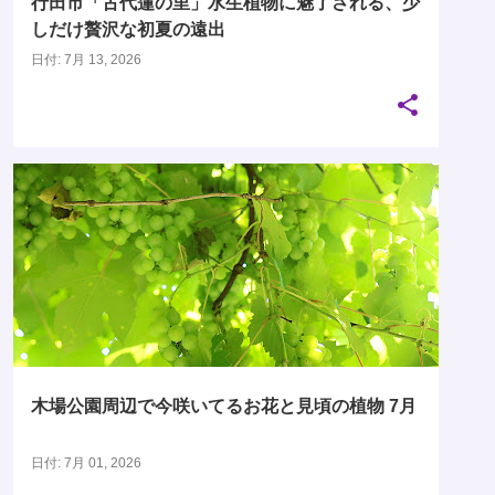
行田市「古代蓮の里」水生植物に魅了される、少
しだけ贅沢な初夏の遠出
日付:
7月 13, 2026
木場公園で今咲いてるお花と見頃の植物
木場公園周辺で今咲いてるお花と見頃の植物 7月
日付:
7月 01, 2026