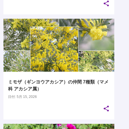
マメ科
深川ギャザリア
水辺の散歩道
木場公園
ミモザ（ギンヨウアカシア）の仲間 7種類（マメ
科 アカシア属）
日付:
5月 15, 2026