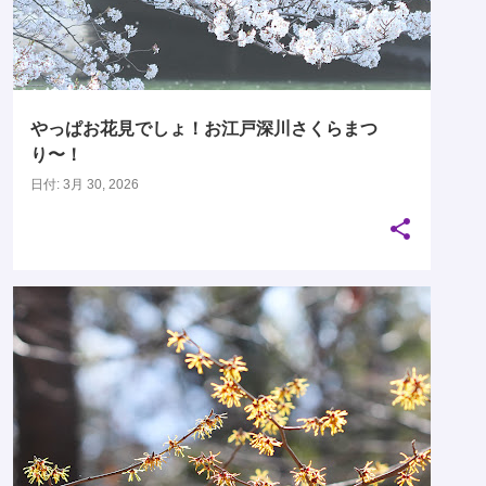
やっぱお花見でしょ！お江戸深川さくらまつ
り〜！
日付:
3月 30, 2026
02月
03月
ギャザリアビオガーデン
マンサク科
花木見本園
木場公園
+