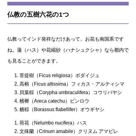
仏教の五樹六花の1つ
仏教ってインド発祥なだけあって、お花も南国系です
ね。蓮（ハス）や花縮紗（ハナシュクシャ）なら都内で
も見ることができます。
菩提樹（Ficus religiosa）ボダイジュ
高榕（Ficus altissima）フィカス・アルティシマ
貝葉棕（Corypha umbraculifera）コウリバヤシ
檳榔（Areca catechu）ビンロウ
糖棕（Borassus flabellifer）オウギヤシ
荷花（Nelumbo nucifera）ハス
文殊蘭（Crinum amabile）クリヌム アマビレ