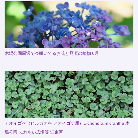
木場公園周辺で今咲いてるお花と見頃の植物 6月
アオイゴケ（ヒルガオ科 アオイゴケ属）Dichondra micrantha 木
場公園 ふれあい広場等 江東区