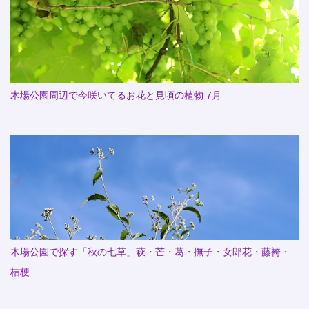
木場公園周辺で今咲いてるお花と見頃の植物 7月
木場公園で探す「秋の七草」萩・芒・葛・撫子・女郎花・藤袴・
桔梗