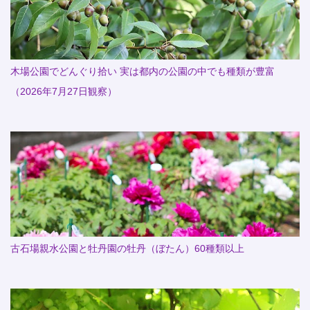
木場公園でどんぐり拾い 実は都内の公園の中でも種類が豊富
（2026年7月27日観察）
古石場親水公園と牡丹園の牡丹（ぼたん）60種類以上