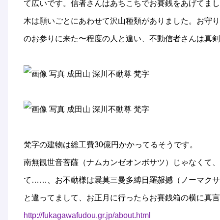
て広いです。信者さんはあちこちでお賽銭をあげてまし
木は願いごとにあわせて沢山種類がありました。お守り
のお参りに来た〜程度の人と違い、不動信者さんは真剣
梵字の建物は総工費30億円かかってるそうです。
南無観世音菩薩（ナムカンゼオンボサツ）じゃなくて、
て……、お不動様は曩莫三曼多縛日羅赧撼（ノーマクサ
と違ってまして、お正月に行ったらお賽銭箱の横に真言
http://fukagawafudou.gr.jp/about.html