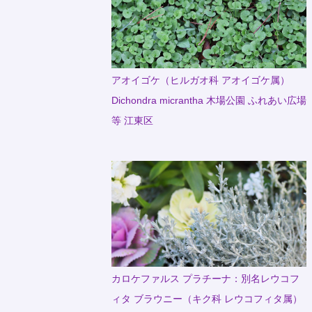
アオイゴケ（ヒルガオ科 アオイゴケ属）
Dichondra micrantha 木場公園 ふれあい広場
等 江東区
カロケファルス プラチーナ：別名レウコフ
ィタ ブラウニー（キク科 レウコフィタ属）