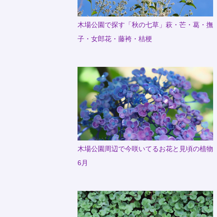
木場公園で探す「秋の七草」萩・芒・葛・撫
子・女郎花・藤袴・桔梗
木場公園周辺で今咲いてるお花と見頃の植物
6月