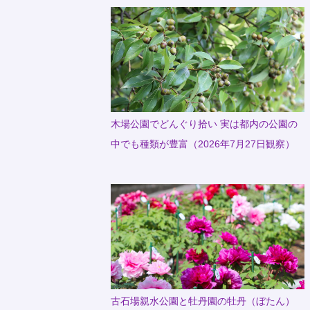
木場公園でどんぐり拾い 実は都内の公園の
中でも種類が豊富（2026年7月27日観察）
古石場親水公園と牡丹園の牡丹（ぼたん）