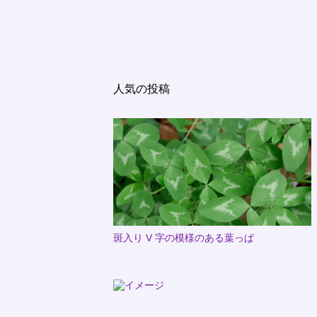
人気の投稿
斑入り V 字の模様のある葉っぱ