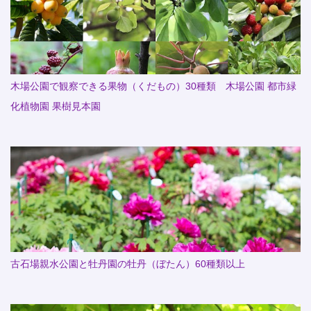
木場公園で観察できる果物（くだもの）30種類 木場公園 都市緑
化植物園 果樹見本園
古石場親水公園と牡丹園の牡丹（ぼたん）60種類以上