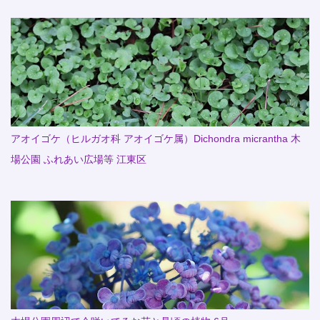
アオイゴケ（ヒルガオ科 アオイゴケ属）Dichondra micrantha 木
場公園 ふれあい広場等 江東区