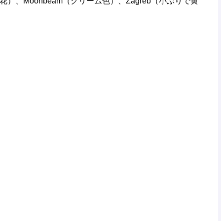
い花）、Moonbeam（クリーム色）、Zagreb（小ぶりで黄