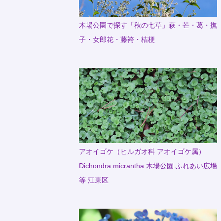
木場公園で探す「秋の七草」萩・芒・葛・撫
子・女郎花・藤袴・桔梗
アオイゴケ（ヒルガオ科 アオイゴケ属）
Dichondra micrantha 木場公園 ふれあい広場
等 江東区