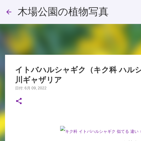
木場公園の植物写真
イトバハルシャギク（キク科 ハルシャギク属）
川ギャザリア
日付:
6月 09, 2022