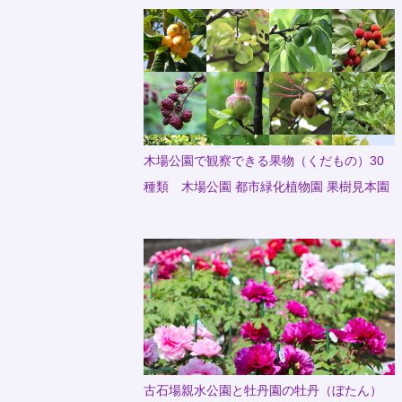
木場公園で観察できる果物（くだもの）30
種類 木場公園 都市緑化植物園 果樹見本園
古石場親水公園と牡丹園の牡丹（ぼたん）