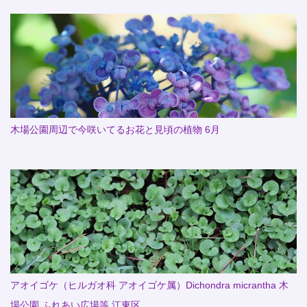
木場公園周辺で今咲いてるお花と見頃の植物 6月
アオイゴケ（ヒルガオ科 アオイゴケ属）Dichondra micrantha 木
場公園 ふれあい広場等 江東区