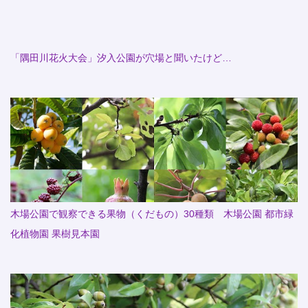
「隅田川花火大会」汐入公園が穴場と聞いたけど…
木場公園で観察できる果物（くだもの）30種類 木場公園 都市緑
化植物園 果樹見本園