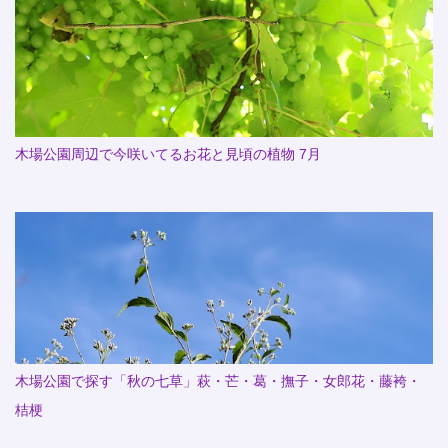
木場公園周辺で今咲いてるお花と見頃の植物 7月
木場公園で探す「秋の七草」萩・芒・葛・撫子・女郎花・藤袴・
桔梗