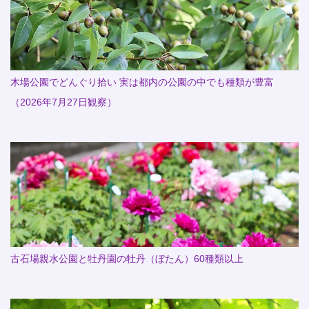
木場公園でどんぐり拾い 実は都内の公園の中でも種類が豊富
（2026年7月27日観察）
古石場親水公園と牡丹園の牡丹（ぼたん）60種類以上