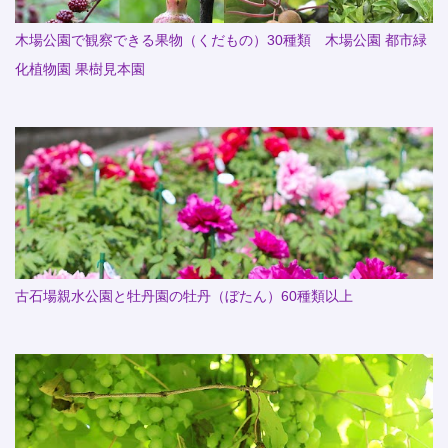
木場公園で観察できる果物（くだもの）30種類 木場公園 都市緑
化植物園 果樹見本園
古石場親水公園と牡丹園の牡丹（ぼたん）60種類以上