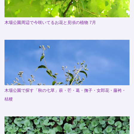
木場公園周辺で今咲いてるお花と見頃の植物 7月
木場公園で探す「秋の七草」萩・芒・葛・撫子・女郎花・藤袴・
桔梗