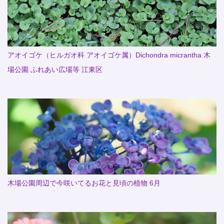
アオイゴケ（ヒルガオ科 アオイゴケ属）Dichondra micrantha 木
場公園 ふれあい広場等 江東区
木場公園周辺で今咲いてるお花と見頃の植物 6月