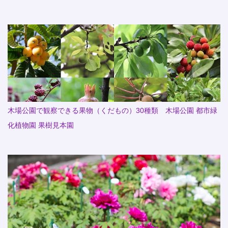
木場公園で観察できる果物（くだもの）30種類 木場公園 都市緑
化植物園 果樹見本園