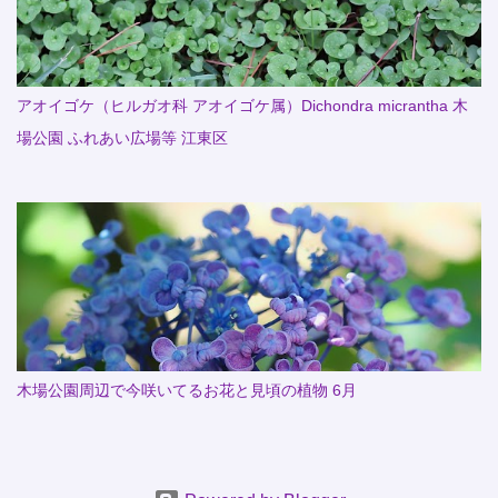
アオイゴケ（ヒルガオ科 アオイゴケ属）Dichondra micrantha 木
場公園 ふれあい広場等 江東区
木場公園周辺で今咲いてるお花と見頃の植物 6月