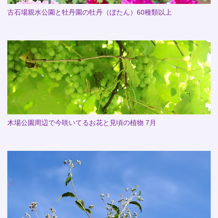
古石場親水公園と牡丹園の牡丹（ぼたん）60種類以上
木場公園周辺で今咲いてるお花と見頃の植物 7月