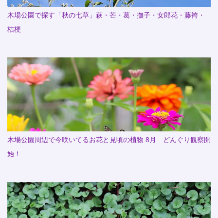
木場公園で探す「秋の七草」萩・芒・葛・撫子・女郎花・藤袴・
桔梗
木場公園周辺で今咲いてるお花と見頃の植物 8月 どんぐり観察開
始！