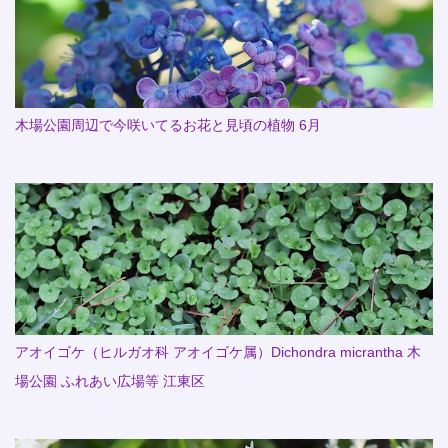
木場公園周辺で今咲いてるお花と見頃の植物 6月
アオイゴケ（ヒルガオ科 アオイゴケ属）Dichondra micrantha 木
場公園 ふれあい広場等 江東区