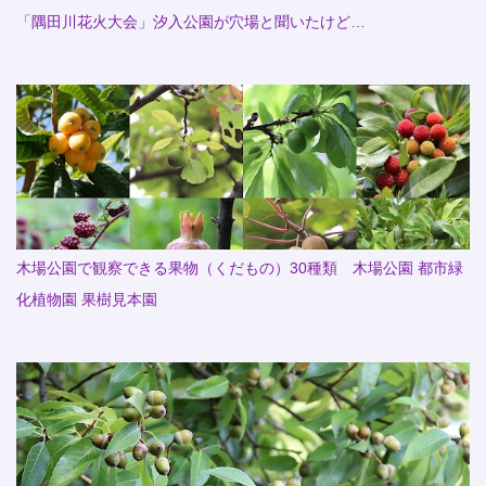
「隅田川花火大会」汐入公園が穴場と聞いたけど…
木場公園で観察できる果物（くだもの）30種類 木場公園 都市緑
化植物園 果樹見本園