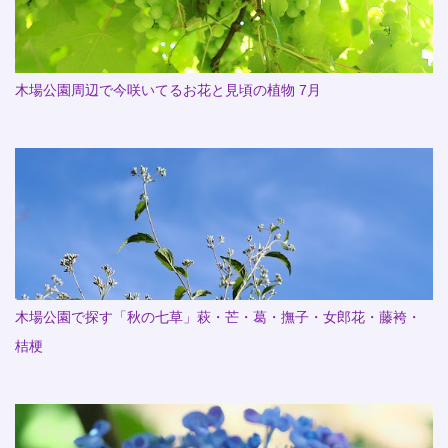
木場公園周辺で今咲いてるお花と見頃の植物 7月
木場公園で探す「秋の七草」萩・芒・葛・撫子・女郎花・藤袴・
桔梗