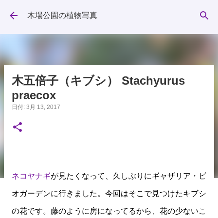
スキップしてメイン コンテンツに移動
木場公園の植物写真
木五倍子（キブシ） Stachyurus
praecox
日付:
3月 13, 2017
ネコヤナギ
が見たくなって、久しぶりにギャザリア・ビ
オガーデンに行きました。今回はそこで見つけたキブシ
の花です。藤のように房になってるから、花の少ないこ