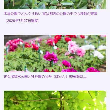
木場公園でどんぐり拾い 実は都内の公園の中でも種類が豊富
（2026年7月27日観察）
古石場親水公園と牡丹園の牡丹（ぼたん）60種類以上