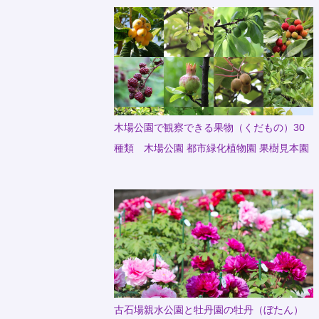
木場公園で観察できる果物（くだもの）30
種類 木場公園 都市緑化植物園 果樹見本園
古石場親水公園と牡丹園の牡丹（ぼたん）