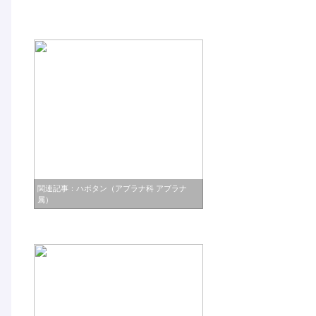
関連記事：ハボタン（アブラナ科 アブラナ
属）