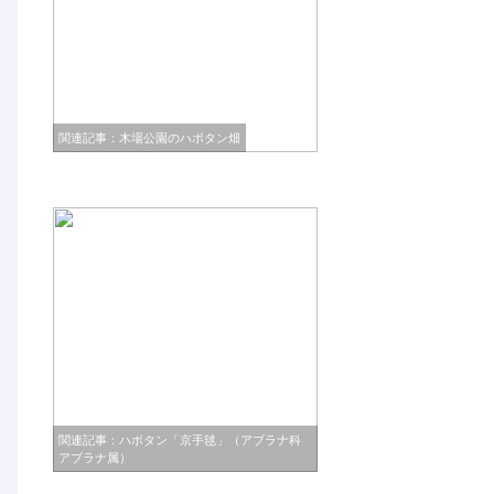
関連記事：木場公園のハボタン畑
関連記事：ハボタン「京手毬」（アブラナ科
アブラナ属）