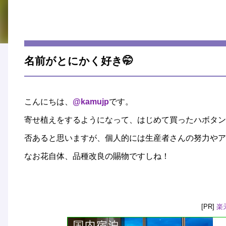
名前がとにかく好き🤭
こんにちは、
@kamujp
です。
寄せ植えをするようになって、はじめて買ったハボタン
否あると思いますが、個人的には生産者さんの努力やア
なお花自体、品種改良の賜物ですしね！
[PR]
楽