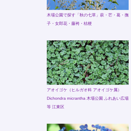
木場公園で探す「秋の七草」萩・芒・葛・撫
子・女郎花・藤袴・桔梗
アオイゴケ（ヒルガオ科 アオイゴケ属）
Dichondra micrantha 木場公園 ふれあい広場
等 江東区